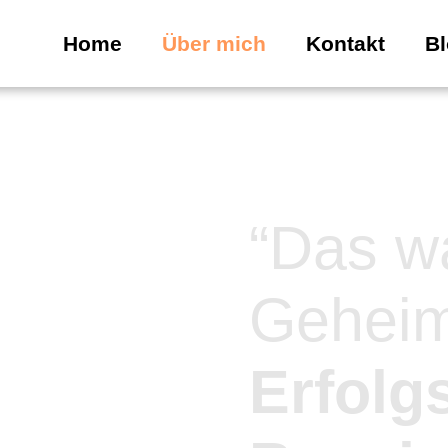
Home
Über mich
Kontakt
Bl
“Das w
Geheim
Erfolgs