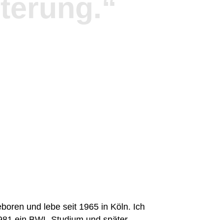
terung.“
oren und lebe seit 1965 in Köln. Ich
1981 ein BWL-Studium und später