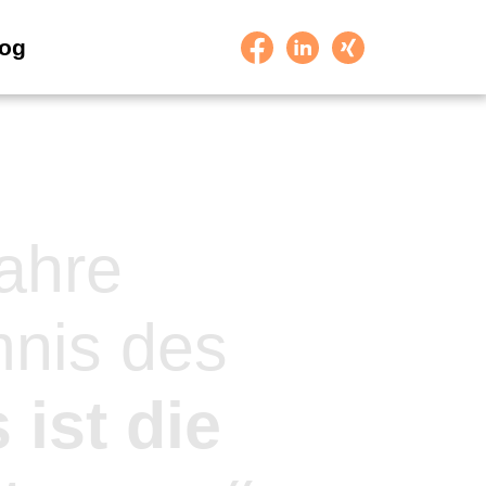
og
ahre
nis des
 ist die